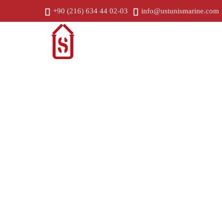
+90 (216) 634 44 02-03
info@ustunismarine.com
Дом
Прес
Приложение индустриальное м
дросселирование