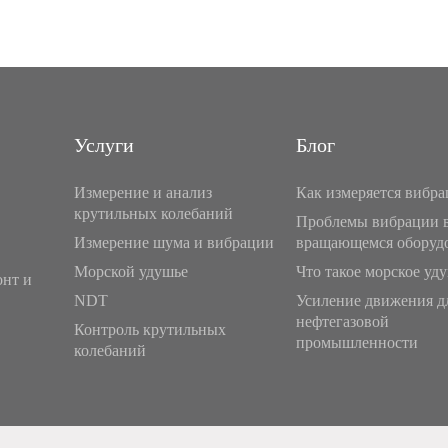
Услуги
Блог
Измерение и анализ
Как измеряется вибра
крутильных колебаний
Проблемы вибрации 
Измерение шума и вибрации
вращающемся оборуд
Морской удушье
Что такое морское уд
нт и
NDT
Усиление движения д
нефтегазовой
Контроль крутильных
промышленности
колебаний