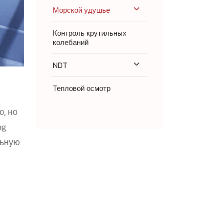
Морской удушье
Контроль крутильных
колебаний
NDT
Тепловой осмотр
ю, но
ng
льную