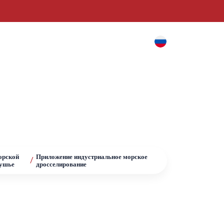
и
Блог
Контакт
рской
Приложение индустриальное морское
/
ушье
дросселирование