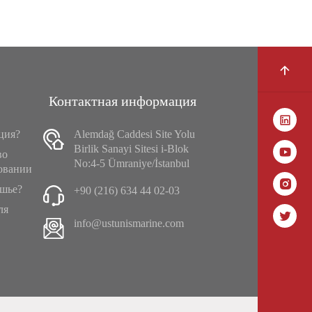
Контактная информация
ция?
Alemdağ Caddesi Site Yolu
Birlik Sanayi Sitesi i-Blok
во
No:4-5 Ümraniye/İstanbul
овании
ушье?
+90 (216) 634 44 02-03
ля
info@ustunismarine.com