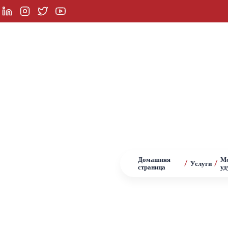
ледовать
Услуги
Продукты
Рекомендаци
орское
Домашняя
Мо
/
/
Услуги
страница
уд