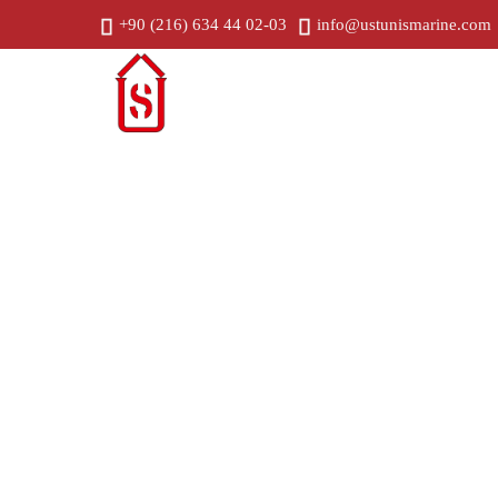
+90 (216) 634 44 02-03
info@ustunismarine.com
Дом
Прес
Согласование системы Voith / Sc