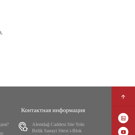
,
Контактная информация
ция?
Alemdağ Caddesi Site Yolu
Birlik Sanayi Sitesi i-Blok
во