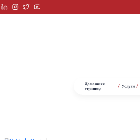
ледовать
Услуги
Продукты
Рекомендаци
Домашняя
hottel
/
/
Услуги
страница