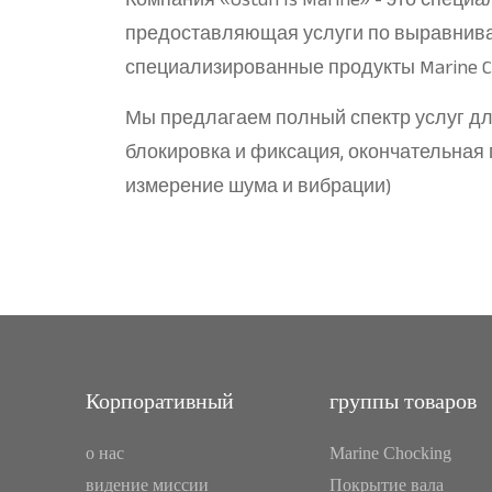
Компания «Ustun Is Marine» - это спец
предоставляющая услуги по выравнива
специализированные продукты Marine Ch
Мы предлагаем полный спектр услуг д
блокировка и фиксация, окончательная 
измерение шума и вибрации)
Корпоративный
группы товаров
о нас
Marine Chocking
видение миссии
Покрытие вала