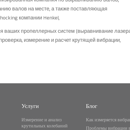
иализированная компания по выравниванию валов,
нию валов на месте, а также поставляющая
ocking компании Henkel,
ля ваших пропеллерных систем (выравнивание лазера
проверка, измерение и расчет крутящей вибрации,
Услуги
Блог
Измерение и анализ
Как измеряется вибра
крутильных колебаний
Проблемы вибрации 