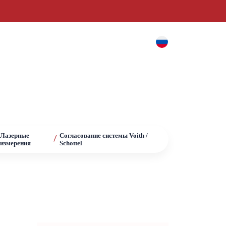
и
Блог
Контакт
Лазерные
Согласование системы Voith /
/
измерения
Schottel